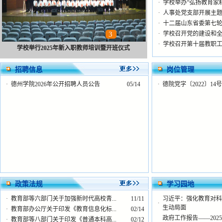
·
学校举办“弘扬教育家精
·
人事处党支部开展主题
·
十二届山东省委第七
1
2
3
4
5
·
学校召开党的建设和
·
学校召开第十届教职工
学校举行2025年新入职教师培训暨开班仪式
招聘信息
岗位管理
·
德州学院2026年公开招聘人员公告
05/14
·
德院党字〔2022〕1
政策法规
学习园地
·
教育部等六部门关于加强新时代高校青...
11/11
习近平：强化教育对科
·
生动局面
·
教育部办公厅关于印发《教育信息化标...
02/14
政府工作报告——20
·
教育部等八部门关于印发《普通本科高...
02/12