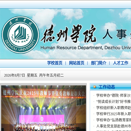
学校首页
|
网站首页
|
部门简介
|
人才工作
2026年8月7日 星期五 丙午年五月初二
工作动态
·
学校举办“德院·师享
·
“悦读成长计划”好书
·
学校组织新入职教师
·
学校举行2025年新
·
学校举办“弘扬教育家精
·
人事处党支部赴德州市